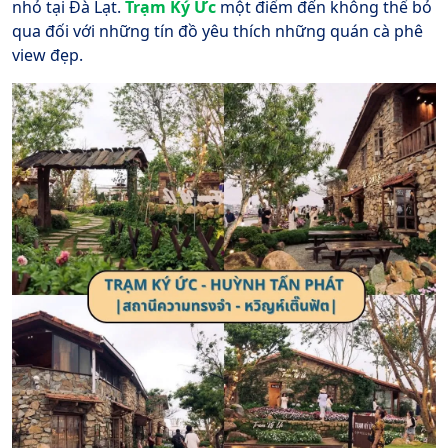
nhỏ tại Đà Lạt.
Trạm Ký Ức
một điểm đến không thể bỏ
qua đối với những tín đồ yêu thích những quán cà phê
view đẹp.