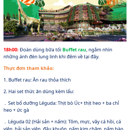
18h00:
Đoàn dùng bữa tối
Buffet rau
, ngắm nhìn
những ánh đèn lung linh khi đêm về tại đây.
Thực đơn tham khảo:
1. Buffet rau: Ăn rau thỏa thích
2. Hai set thức ăn dùng kèm lẩu:
. Set bổ dưỡng Léguda: Thịt bò Úc+ thịt heo + ba chỉ
heo + ức gà
Léguda 02 (Hải sản + nấm): Tôm, mực, vây cá hồi, cá
.
viên, hải sản viên, đậu khuôn, nấm kim châm, nấm bào