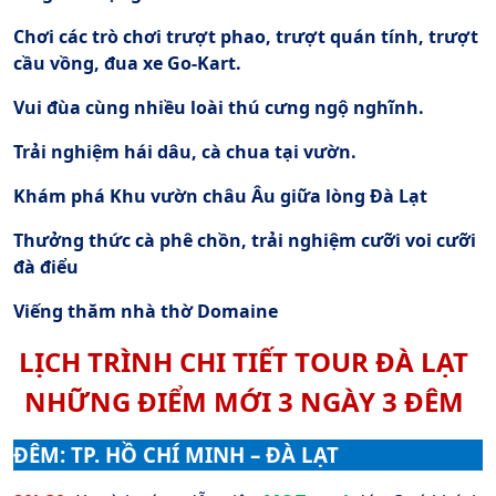
Chơi các trò chơi trượt phao, trượt quán tính, trượt
cầu vồng, đua xe Go-Kart.
Vui đùa cùng nhiều loài thú cưng ngộ nghĩnh.
Trải nghiệm hái dâu, cà chua tại vườn.
Khám phá Khu vườn châu Âu giữa lòng Đà Lạt
Thưởng thức cà phê chồn, trải nghiệm cưỡi voi cưỡi
đà điểu
Viếng thăm nhà thờ Domaine
LỊCH TRÌNH CHI TIẾT TOUR ĐÀ LẠT
NHỮNG ĐIỂM MỚI 3 NGÀY 3 ĐÊM
ĐÊM: TP. HỒ CHÍ MINH – ĐÀ LẠT