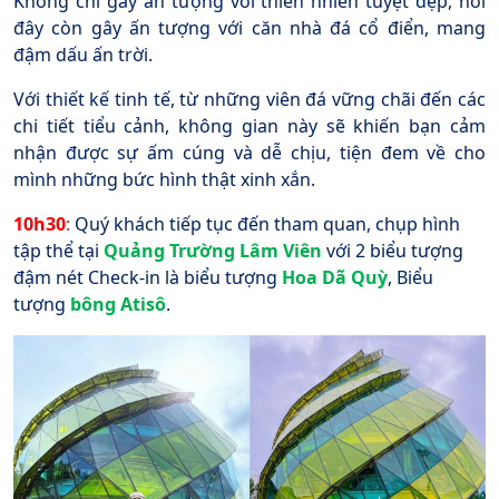
Không chỉ gây ấn tượng với thiên nhiên tuyệt đẹp, nơi
đây còn gây ấn tượng với căn nhà đá cổ điển, mang
đậm dấu ấn trời.
Với thiết kế tinh tế, từ những viên đá vững chãi đến các
chi tiết tiểu cảnh, không gian này sẽ khiến bạn cảm
nhận được sự ấm cúng và dễ chịu, tiện đem về cho
mình những bức hình thật xinh xắn.
10h30
:
Quý khách tiếp tục đến tham quan, chụp hình
tập thể tại
Quảng Trường Lâm Viên
với 2 biểu tượng
đậm nét Check-in là biểu tượng
Hoa Dã Quỳ
, Biểu
tượng
bông Atisô
.