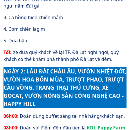
ngư, nấm đùi gà.
3. Cá hồng biển chiên mắm
4. Cơm chiên lagim
5. Dưa hấu
Tối:
Xe đưa quý khách về lại TP. Đà Lạt nghỉ ngơi, quý
khách có thể khám phá thành phố Đà Lạt về đêm.
NGÀY 2: LÂU ĐÀI CHÂU ÂU, VƯỜN NHIỆT ĐỚI,
VƯỜN HOA BỐN MÙA, TRƯỢT PHAO, TRƯỢT
CẦU VỒNG, TRANG TRẠI THÚ CƯNG, XE
GOCAT, VƯỜN NÔNG SẢN CÔNG NGHỆ CAO -
HAPPY HILL
06h00:
Đoàn dùng buffet sáng tại nhà hàng/khách sạn.
08h00:
Đoàn với điểm đến đầu tiên là
KDL Puppy Farm
,