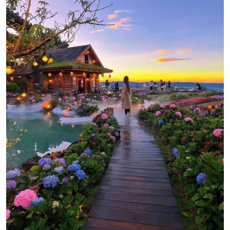
TOUR ĐÀ LẠT NHỮNG ĐIỂM MỚI HẤP DẪN
3N3Đ
ĐÀ LẠT NHỮNG ĐIỂM MỚI
HẤP DẪN