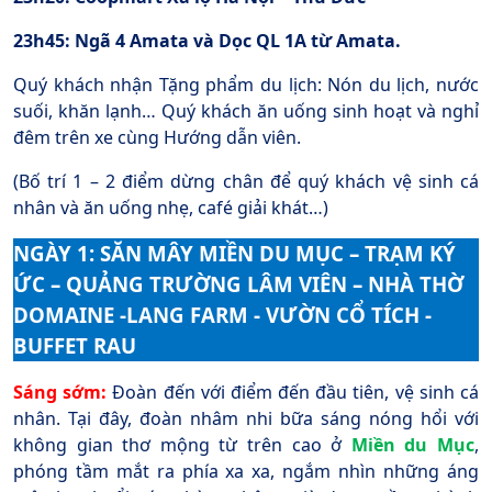
23h45: Ngã 4 Amata và Dọc QL 1A từ Amata.
Quý khách nhận Tặng phẩm du lịch: Nón du lịch, nước
suối, khăn lạnh… Quý khách ăn uống sinh hoạt và nghỉ
đêm trên xe cùng Hướng dẫn viên.
(Bố trí 1 – 2 điểm dừng chân để quý khách vệ sinh cá
nhân và ăn uống nhẹ, café giải khát…)
NGÀY 1: SĂN MÂY MIỀN DU MỤC – TRẠM KÝ
ỨC – QUẢNG TRƯỜNG LÂM VIÊN – NHÀ THỜ
DOMAINE -LANG FARM - VƯỜN CỔ TÍCH -
BUFFET RAU
Sáng
sớm
:
Đoàn đến với điểm đến đầu tiên, vệ sinh cá
nhân. Tại đây, đoàn nhâm nhi bữa sáng nóng hổi với
không gian thơ mộng từ trên cao ở
Miền du Mục
,
phóng tầm mắt ra phía xa xa, ngắm nhìn những áng