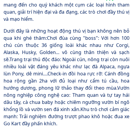
mang đến cho quý khách một cụm các loại hình tham
quan, giải trí hiện đại và đa đạng, các trò chơi đầy thú vị
và mạo hiểm.
Dưới đây là những hoạt động thú vị bạn không nên bỏ
qua khi ghé thăm:Chơi đùa cùng "boss": Với hơn 100
chú cún thuộc 36 giống loài khác nhau như Corgi,
Alaska, Husky, Golden... vô cùng thân thiện và sạch
sẽ.Trang trại thú độc đáo: Ngoài cún, nông trại còn nuôi
nhiều loài vật đáng yêu khác như lạc đà Alpaca, ngựa
lùn Pony, dê mini....Check-in đồi hoa rực rỡ: Cánh đồng
hoa rộng gần 2ha với đủ loại như cẩm tú cầu, hoa
hướng dương, phong lữ thảo thay đổi theo mùa.Vườn
nông nghiệp công nghệ cao: Tham quan và tự tay hái
dâu tây, cà chua baby hoặc chiêm ngưỡng vườn bí ngô
khổng lồ và vườn sen đá xinh xắn.Khu trò chơi cảm giác
mạnh: Trải nghiệm đường trượt phao khô hoặc đua xe
Go Kart đầy phấn khích.