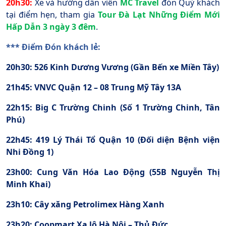
20h30:
Xe và hướng dẫn viên
MC Travel
đón Quý khách
tại điểm hẹn, tham gia
Tour Đà Lạt Những Điểm Mới
Hấp Dẫn 3 ngày 3 đêm
.
*** Điểm Đón khách lẻ:
20h30: 526 Kinh Dương Vương (Gần Bến xe Miền Tây)
21h45: VNVC Quận 12 – 08 Trung Mỹ Tây 13A
22h15: Big C Trường Chinh (Số 1 Trường Chinh, Tân
Phú)
22h45: 419 Lý Thái Tổ Quận 10 (Đối diện Bệnh viện
Nhi Đồng 1)
23h00: Cung Văn Hóa Lao Động (55B Nguyễn Thị
Minh Khai)
23h10: Cây xăng Petrolimex Hàng Xanh
23h20: Coopmart Xa lộ Hà Nội – Thủ Đức